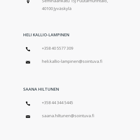
Seminaarikatu 15J Puutarhurintalo,
40100 Jyväskylä
HELI KALLIO-LAMPINEN
+358 40 5577 309
heli.kallio-lampinen@sointuva.fi
SAANA HILTUNEN
+358 44 344 5445
saana.hiltunen@sointuva.fi