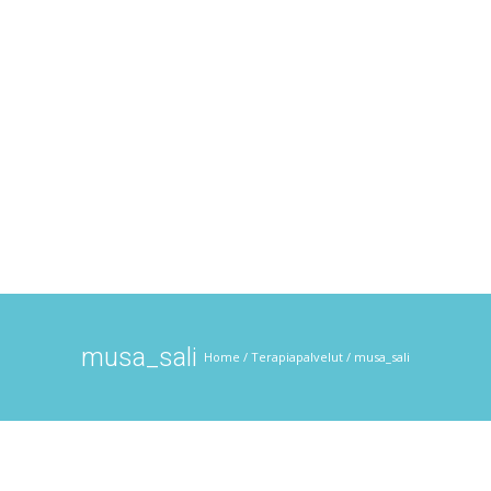
musa_sali
Home
/
Terapiapalvelut
/
musa_sali