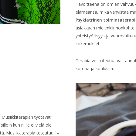
Tavoitteena on omien vahvuuk
elämäänsä, mikä vahvistaa min
Psykiatrinen toimintaterap
asiakkaan mielenkiinnonkohtei
yhteistyöllisyys ja vuorovaiku
kokemukset.
Terapia voi toteutua vastaanot
kotona ja koulussa.
. Musiikkiterapian työtavat
loin kun niille ei vielä ole
ä. Musiikkiterapia toteutuu 1–