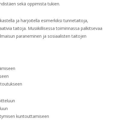
yhdistäen sekä oppimista tukien.
astella ja harjoitella esimerkiksi tunnetaitoja,
ativia taitoja. Musiikillisessa toiminnassa palkitsevaa
lmaisun paraneminen ja sosiaalisten taitojen
tämiseen
iseen
untoutukseen
oitteluun
eluun
ttymisen kuntouttamiseen