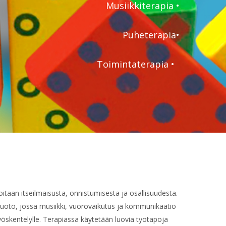
Musiikkiterapia •
Puheterapia•
Toiminta
terapia
•
oitaan itseilmaisusta, onnistumisesta ja osallisuudesta.
uoto, jossa musiikki, vuorovaikutus ja kommunikaatio
yöskentelylle. Terapiassa käytetään luovia työtapoja