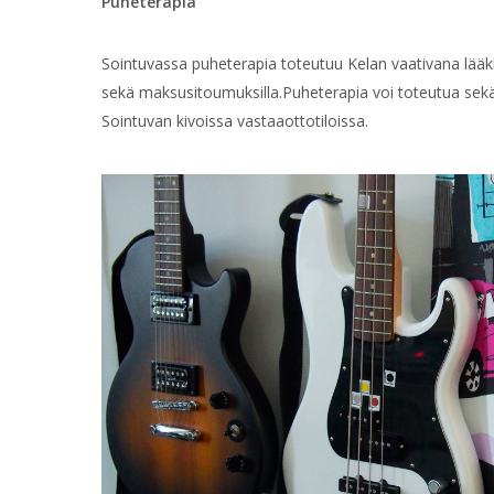
Puheterapia
Sointuvassa puheterapia toteutuu Kelan vaativana lääk
sekä maksusitoumuksilla.Puheterapia voi toteutua sekä
Sointuvan kivoissa vastaaottotiloissa.