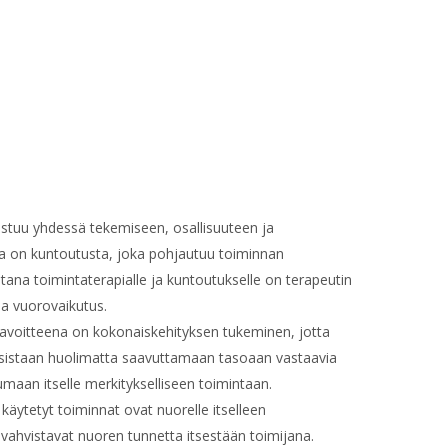
ustuu yhdessä tekemiseen, osallisuuteen ja
a
on kuntoutusta, joka pohjautuu toiminnan
tana toimintaterapialle ja kuntoutukselle on terapeutin
 ja vuorovaikutus.
tavoitteena on kokonaiskehityksen tukeminen, jotta
tuksistaan huolimatta saavuttamaan tasoaan vastaavia
tumaan itselle merkitykselliseen toimintaan.
a
käytetyt toiminnat ovat nuorelle itselleen
ka vahvistavat nuoren tunnetta itsestään toimijana.