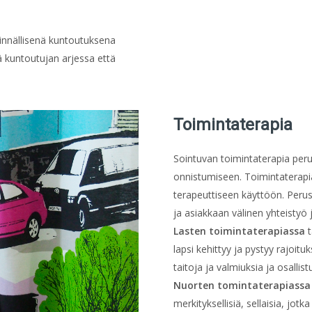
innällisenä kuntoutuksena
 kuntoutujan arjessa että
Toimintaterapia
Sointuvan toimintaterapia per
onnistumiseen. Toimintaterapi
terapeuttiseen käyttöön. Perus
ja asiakkaan välinen yhteistyö
Lasten toimintaterapiassa
lapsi kehittyy ja pystyy rajoi
taitoja ja valmiuksia ja osallis
Nuorten tomintaterapiass
merkityksellisiä, sellaisia, jot