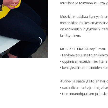
musiikkia ja toiminnallisuutta 
Musiikki madaltaa kynnystä tark
motoriikkaa tai keskittymistä va
on rohkeuden löytyminen, itsei
kehittyminen.
MUSIIKKITERAPIA sopii mm.
• tarkkaavaisuustaitojen kehit
• oppimisen esteiden lievittäm
• kehityksellisten häiriöiden k
•tunne- ja säätelytaitojen harj
• sosiaalisten taitojen harjoitt
• toiminnanohjauksen ja keski