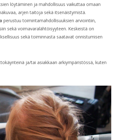
sien löytäminen ja mahdollisuus vaikuttaa omaan
äkuvaa, arjen taitoja sekä itsenäistymistä.
ia
perustuu toimintamahdollisuuksien arviointiin,
siin sekä voimavaralähtöisyyteen. Keskeistä on
tuksellisuus sekä toiminnasta saatavat onnistumisen
tokäynteinä ja/tai asiakkaan arkiympäristössä, kuten