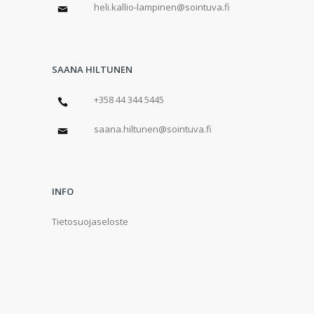
heli.kallio-lampinen@sointuva.fi
SAANA HILTUNEN
+358 44 344 5445
saana.hiltunen@sointuva.fi
INFO
Tietosuojaseloste