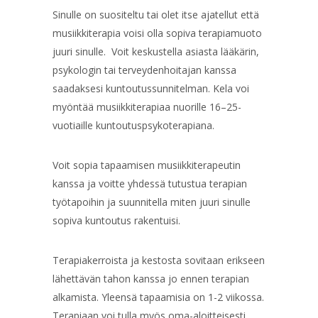
Sinulle on suositeltu tai olet itse ajatellut että
musiikkiterapia voisi olla sopiva terapiamuoto
juuri sinulle. Voit keskustella asiasta lääkärin,
psykologin tai terveydenhoitajan kanssa
saadaksesi kuntoutussunnitelman. Kela voi
myöntää musiikkiterapiaa nuorille 16–25-
vuotiaille kuntoutuspsykoterapiana.
Voit sopia tapaamisen musiikkiterapeutin
kanssa ja voitte yhdessä tutustua terapian
työtapoihin ja suunnitella miten juuri sinulle
sopiva kuntoutus rakentuisi.
Terapiakerroista ja kestosta sovitaan erikseen
lähettävän tahon kanssa jo ennen terapian
alkamista. Yleensä tapaamisia on 1-2 viikossa.
Terapiaan voi tulla myös oma-aloitteisesti.