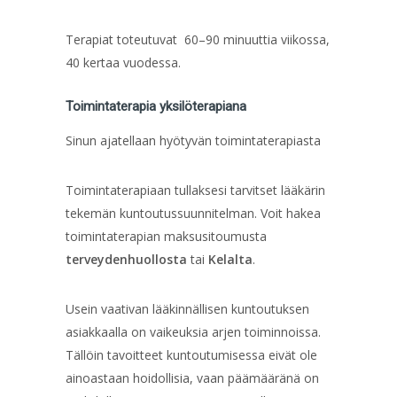
Terapiat toteutuvat 60–90 minuuttia viikossa,
40 kertaa vuodessa.
Toimintaterapia yksilöterapiana
Sinun ajatellaan hyötyvän toimintaterapiasta
Toimintaterapiaan tullaksesi tarvitset lääkärin
tekemän kuntoutussuunnitelman. Voit hakea
toimintaterapian maksusitoumusta
terveydenhuollosta
tai
Kelalta
.
Usein vaativan lääkinnällisen kuntoutuksen
asiakkaalla on vaikeuksia arjen toiminnoissa.
Tällöin tavoitteet kuntoutumisessa eivät ole
ainoastaan hoidollisia, vaan päämääränä on