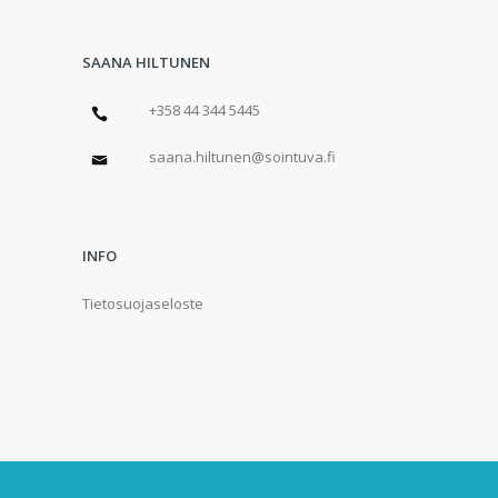
SAANA HILTUNEN
+358 44 344 5445
saana.hiltunen@sointuva.fi
INFO
Tietosuojaseloste