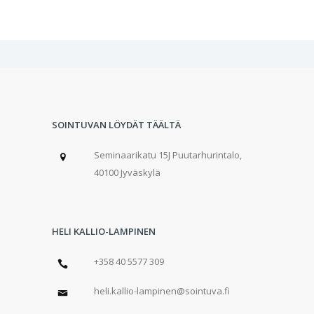
SOINTUVAN LÖYDÄT TÄÄLTÄ
Seminaarikatu 15J Puutarhurintalo,
40100 Jyväskylä
HELI KALLIO-LAMPINEN
+358 40 5577 309
heli.kallio-lampinen@sointuva.fi