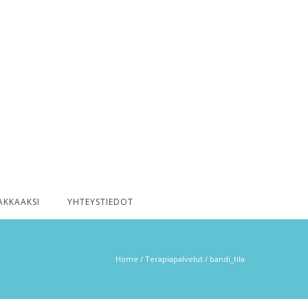
AKKAAKSI
YHTEYSTIEDOT
Home
/
Terapiapalvelut
/
bandi_tila