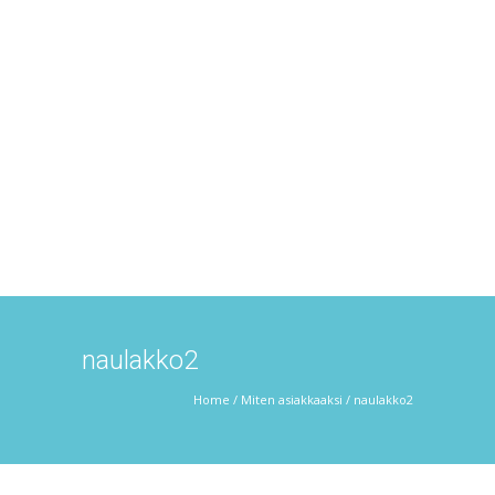
naulakko2
Home
/
Miten asiakkaaksi
/
naulakko2