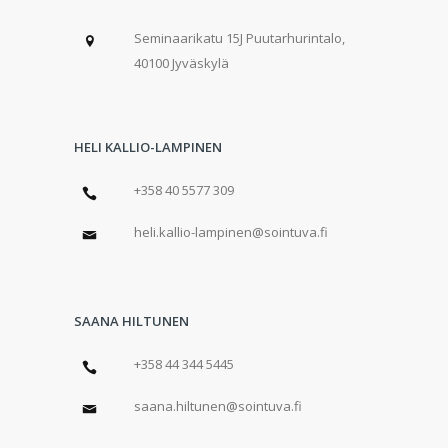
Seminaarikatu 15J Puutarhurintalo,
40100 Jyväskylä
HELI KALLIO-LAMPINEN
+358 40 5577 309
heli.kallio-lampinen@sointuva.fi
SAANA HILTUNEN
+358 44 344 5445
saana.hiltunen@sointuva.fi