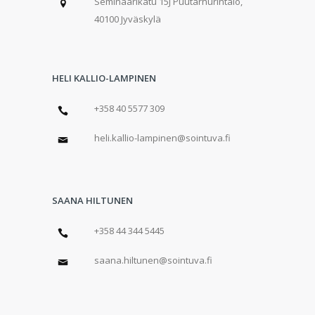
Seminaarikatu 15J Puutarhurintalo,
40100 Jyväskylä
HELI KALLIO-LAMPINEN
+358 40 5577 309
heli.kallio-lampinen@sointuva.fi
SAANA HILTUNEN
+358 44 344 5445
saana.hiltunen@sointuva.fi