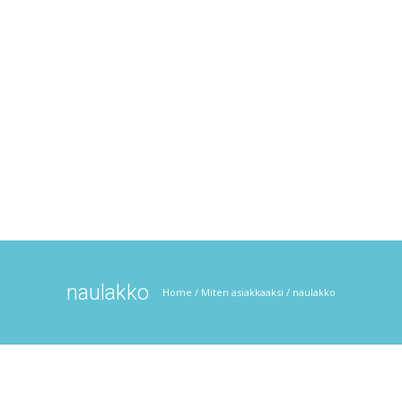
naulakko
Home
/
Miten asiakkaaksi
/
naulakko