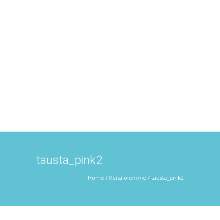
tausta_pink2
Home
/
Keitä olemme
/
tausta_pink2