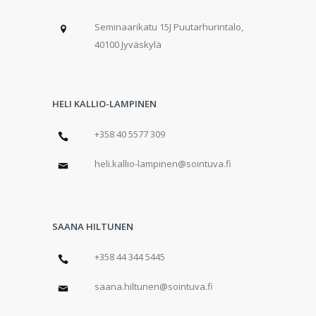
Seminaarikatu 15J Puutarhurintalo,
40100 Jyväskylä
HELI KALLIO-LAMPINEN
+358 40 5577 309
heli.kallio-lampinen@sointuva.fi
SAANA HILTUNEN
+358 44 344 5445
saana.hiltunen@sointuva.fi