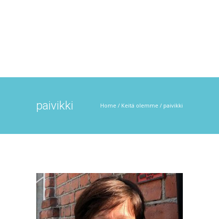
paivikki
Home
/
Keitä olemme
/
paivikki