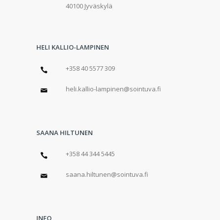
40100 Jyväskylä
HELI KALLIO-LAMPINEN
+358 40 5577 309
heli.kallio-lampinen@sointuva.fi
SAANA HILTUNEN
+358 44 344 5445
saana.hiltunen@sointuva.fi
INFO