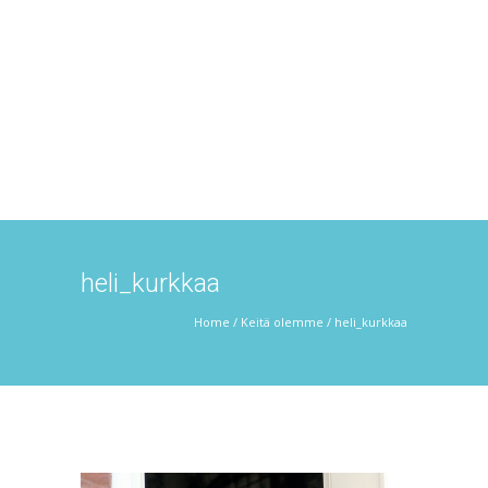
heli_kurkkaa
Home
/
Keitä olemme
/
heli_kurkkaa