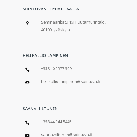
SOINTUVAN LÖYDÄT TÄÄLTÄ
Seminaarikatu 15J Puutarhurintalo,
40100 Jyväskylä
HELI KALLIO-LAMPINEN
+358 40 5577 309
heli.kallio-lampinen@sointuva.fi
SAANA HILTUNEN
+358 44 344 5445
saana.hiltunen@sointuva.fi